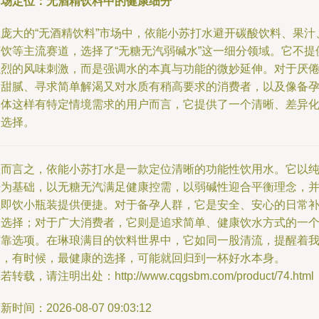
市场定位：无酒精饮料中的健康细分
在庞大的“无酒精饮料”市场中，依能小苏打水避开碳酸饮料、果汁
茶饮等主流赛道，选择了“无糖无汽弱碱水”这一细分领域。它不提
强烈的风味刺激，而是强调水的本真与功能的微妙延伸。对于厌
了甜腻、寻求简单解渴又对水质有稍高要求的消费者，以及像备
群体这样有特定情境需求的用户而言，它提供了一个清晰、差异
的选择。
总而言之，依能小苏打水是一款定位清晰的功能性饮用水。它以
净为基础，以无糖无汽满足健康控需，以弱碱性迎合平衡理念，
以即饮小瓶装提供便捷。对于备孕人群，它是安全、安心的日常
水选择；对于广大消费者，它则是追求简单、健康饮水方式的一
可靠选项。在琳琅满目的饮料世界中，它如同一股清流，提醒着
们，有时候，最健康的选择，可能就回归到一杯好水本身。
若转载，请注明出处：http://www.cqgsbm.com/product/74.html
新时间：2026-08-07 09:03:12