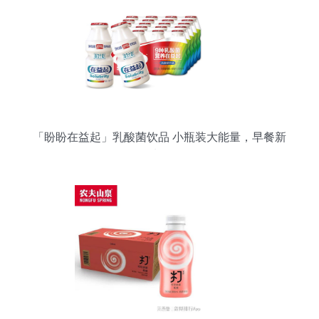
「盼盼在益起」乳酸菌饮品 小瓶装大能量，早餐新
选择