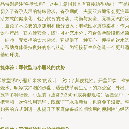
产品特别标注“备孕饮料”，这并非意指其具有直接助孕功能，而是
准切入了备孕人群的特殊需求。备孕期间，夫妻双方通常会更注
生活方式的健康化，包括饮食的清淡、均衡与安全。无糖无汽的
计，避免了不必要的添加剂和糖分摄入；弱碱性水质感柔和；作
即饮型产品，它方便安全，随时可补充水分，符合备孕阶段追求
单、纯净、无负担的饮水需求。它提供了一种安心、便捷的饮水
择，帮助身体保持良好的水合状态，为迎接新生命创造一个更舒
的基础环境。
便捷体验：即饮型与小瓶装的优势
即饮型”和“小瓶矿泉水”的设计，突出了其便捷性。开盖即饮，省
了烧水、晾凉或冲泡的步骤，适合快节奏生活下的办公室、外出
旅等多种场景。小瓶装（通常为350ml或类似规格）容量适中，
于携带和一次性饮用完毕，既保证了水质新鲜，也避免了浪费。
箱购买的方式则进一步提升了家庭储备或长期饮用的便利性与经
性。