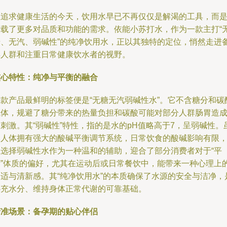
在追求健康生活的今天，饮用水早已不再仅仅是解渴的工具，而
承载了更多对品质和功能的需求。依能小苏打水，作为一款主打“
糖、无汽、弱碱性”的纯净饮用水，正以其独特的定位，悄然走进
孕人群和注重日常健康饮水者的视野。
核心特性：纯净与平衡的融合
这款产品最鲜明的标签便是“无糖无汽弱碱性水”。它不含糖分和碳
气体，规避了糖分带来的热量负担和碳酸可能对部分人群肠胃造
刺激。其“弱碱性”特性，指的是水的pH值略高于7，呈弱碱性。
然人体拥有强大的酸碱平衡调节系统，日常饮食的酸碱影响有限
但选择弱碱性水作为一种温和的辅助，迎合了部分消费者对于“平
衡”体质的偏好，尤其在运动后或日常餐饮中，能带来一种心理上
舒适与清新感。其“纯净饮用水”的本质确保了水源的安全与洁净，
补充水分、维持身体正常代谢的可靠基础。
精准场景：备孕期的贴心伴侣